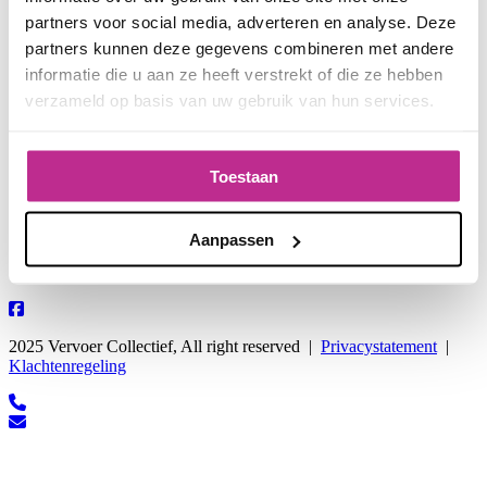
partners voor social media, adverteren en analyse. Deze
Vervoer Collectief
Spillaan 10, 1852 BM Heiloo
partners kunnen deze gegevens combineren met andere
informatie die u aan ze heeft verstrekt of die ze hebben
E:
i
nfo@vervoercollectief.nl
verzameld op basis van uw gebruik van hun services.
T:
06-50291764
Sitemap
Toestaan
Home
Over ons
Werkwijze
Contact
Aanpassen
Volg ons
2025 Vervoer Collectief, All right reserved |
Privacystatement
|
Klachtenregeling