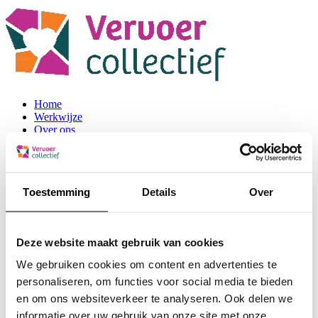
Home
Werkwijze
Over ons
Contact
Home
Toestemming
Details
Over
Werkwijze
Over ons
Deze website maakt gebruik van cookies
Contact
We gebruiken cookies om content en advertenties te
Categorie:
Uncategorized
personaliseren, om functies voor social media te bieden
en om ons websiteverkeer te analyseren. Ook delen we
Contactgegevens
informatie over uw gebruik van onze site met onze